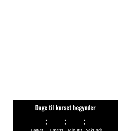
Dage til kurset begynder
:
:
:
Dag(e)
Time(r)
Minut(t
Sekund(