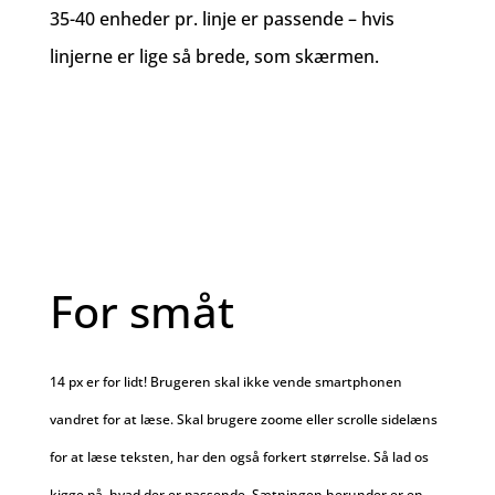
35-40 enheder pr. linje er passende – hvis
linjerne er lige så brede, som skærmen.
For småt
14 px er for lidt! Brugeren skal ikke vende smartphonen
vandret for at læse. Skal brugere zoome eller scrolle sidelæns
for at læse teksten, har den også forkert størrelse. Så lad os
kigge på, hvad der er passende. Sætningen herunder er en