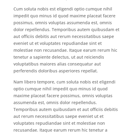
Cum soluta nobis est eligendi optio cumque nihil
impedit quo minus id quod maxime placeat facere
possimus, omnis voluptas assumenda est, omnis
dolor repellendus. Temporibus autem quibusdam et
aut officiis debitis aut rerum necessitatibus saepe
eveniet ut et voluptates repudiandae sint et
molestiae non recusandae. Itaque earum rerum hic
tenetur a sapiente delectus, ut aut reiciendis
voluptatibus maiores alias consequatur aut
perferendis doloribus asperiores repellat.
Nam libero tempore, cum soluta nobis est eligendi
optio cumque nihil impedit quo minus id quod
maxime placeat facere possimus, omnis voluptas
assumenda est, omnis dolor repellendus.
Temporibus autem quibusdam et aut officiis debitis
aut rerum necessitatibus saepe eveniet ut et
voluptates repudiandae sint et molestiae non
recusandae. Itaque earum rerum hic tenetur a