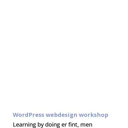
Tekst på mursten
Nogle gange er man nødt til at lægge
baggrundsfarve under tekst, for at
gøre den læselig
WordPress webdesign workshop
Learning by doing er fint, men