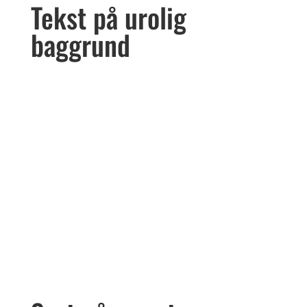
Tekst på urolig
baggrund
Hvidt på mursten
Nogle gange er man nødt til at lægge
baggrundsfarve under tekst, for at
gøre den læselig