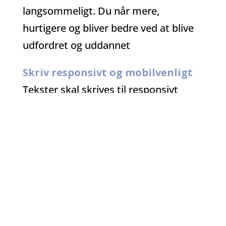
langsommeligt. Du når mere,
hurtigere og bliver bedre ved at blive
udfordret og uddannet
Skriv responsivt og mobilvenligt
Tekster skal skrives til responsivt
design. Du kan ikke bare hælde
almindeligt tekster ind på dine sider.
Billeder og tekst driller i
responsivt design
Her kan du læse mere om billeder
og DIVI