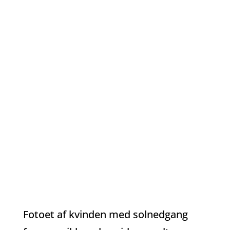
Tekst på foto
Vil du lægge tekst oven på billedet,
begynder du at få problemer. Det ser
sjældent godt ud. Slet ikke på
smartphone og tablet.
Fotoet af kvinden med solnedgang